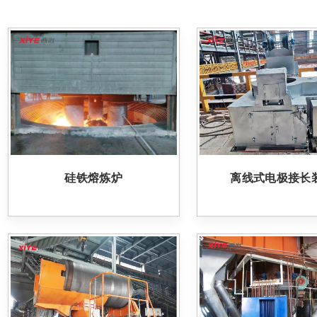
硅铁熔炼炉
离线式电极接长