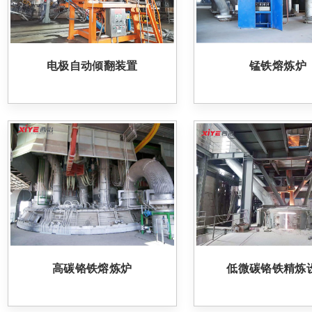
电极自动倾翻装置
锰铁熔炼炉
高碳铬铁熔炼炉
低微碳铬铁精炼