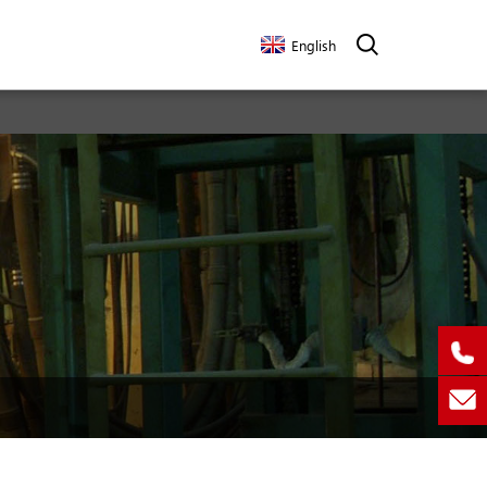
English