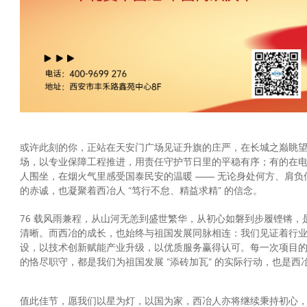
或许此刻的你，正站在天安门广场见证升旗的庄严，在长城之巅眺
场，以专业保障工程推进，用责任守护节日里的平稳有序；有的在
人围坐，在烟火气里感受国泰民安的温暖 —— 无论身处何方、肩负
的赤诚，也凝聚着西冶人 “笃行不怠、精益求精” 的信念。
76 载风雨兼程，从山河无恙到盛世繁华，从初心如磐到步履铿锵，是
清晰。而西冶的成长，也始终与祖国发展同脉相连：我们见证着行
设，以技术创新赋能产业升级，以优质服务赢得认可。每一次项目
的恪尽职守，都是我们为祖国发展 “添砖加瓦” 的实际行动，也是西冶
值此佳节，愿我们以星为灯，以国为家，西冶人亦将继续秉持初心