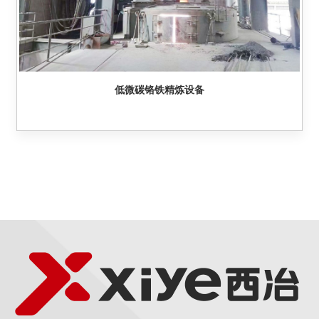
低微碳铬铁精炼设备