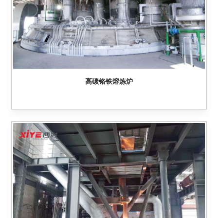
高碳铬铁熔炼炉