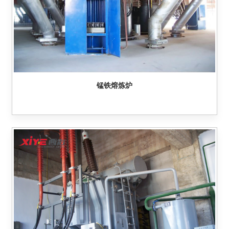
锰铁熔炼炉