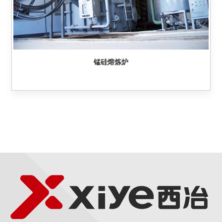
锰硅熔炼炉