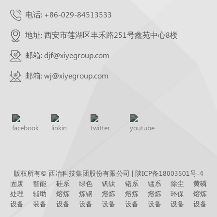
电话: +86-029-84513533
地址: 西安市莲湖区丰禾路251号鑫苑中心8楼
邮箱: djf@xiyegroup.com
邮箱: wj@xiyegroup.com
版权所有© 西冶科技集团股份有限公司 |
陕ICP备18003501号-4
固废
智能
硅系
绿色
钒钛
铬系
锰系
除尘
黄磷
处理
辅助
熔炼
炼钢
熔炼
熔炼
熔炼
环保
熔炼
设备
装备
设备
设备
设备
设备
设备
设备
设备