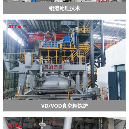
铜渣处理技术
VD/VOD真空精炼炉