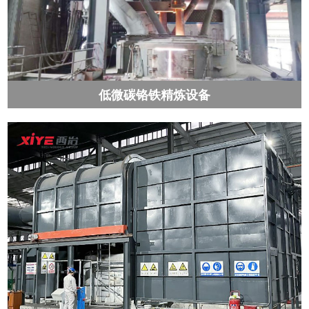
低微碳铬铁精炼设备