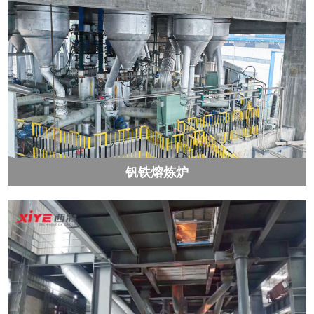
钒铁熔炼炉