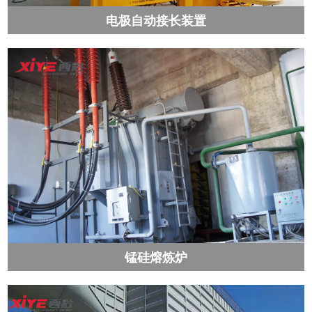
电极自动接长装置
锰硅熔炼炉