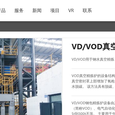
产品
服务
新闻
项目
VR
联系
VD/VOD
VD/VOD用于钢水真空
VOD真空精炼炉的设备结构
真空密封罩上部增加了氧枪
水脱碳。 该方法具有脱碳
VD/VOD钢包精炼炉设
（简称VOD）、电气自动
5t到300t不等。 主要