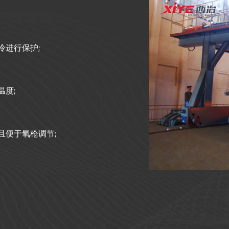
冷进行保护;
度;
且便于氧枪调节;