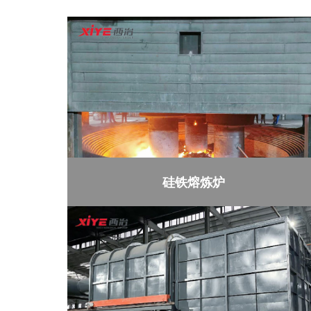
硅铁熔炼炉