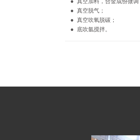
● 真空加料，合金成份微调
● 真空脱气；
● 真空吹氧脱碳；
● 底吹氩搅拌。