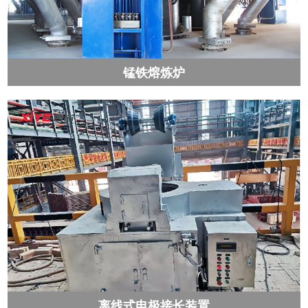
锰铁熔炼炉
离线式电极接长装置