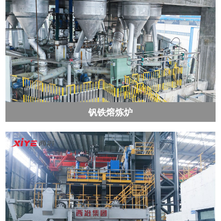
钒铁熔炼炉