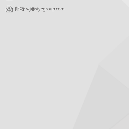
邮箱: wj@xiyegroup.com